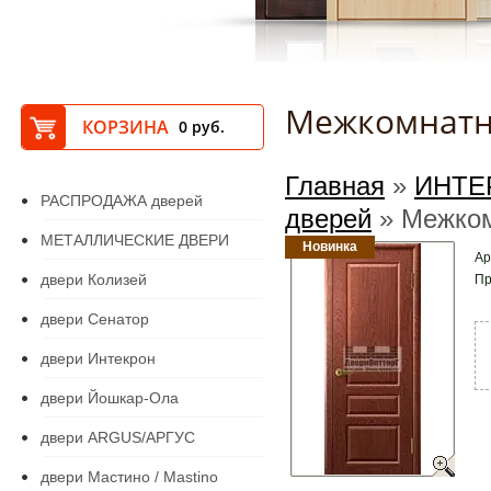
Межкомнатн
КОРЗИНА
0
руб.
Главная
»
ИНТЕ
РАСПРОДАЖА дверей
дверей
» Межком
МЕТАЛЛИЧЕСКИЕ ДВЕРИ
Новинка
Ар
двери Колизей
Пр
двери Сенатор
двери Интекрон
двери Йошкар-Ола
двери ARGUS/АРГУС
двери Мастино / Mastino