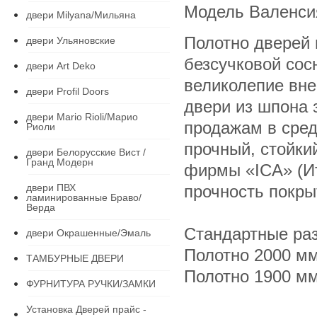
Модель Валенсия
двери Milyana/Мильяна
Полотно дверей 
двери Ульяновские
безсучковой сос
двери Art Deko
великолепие вне
двери Profil Doors
двери из шпона
двери Mario Rioli/Марио
продажам в сред
Риоли
прочный, стойки
двери Белорусские Вист /
Гранд Модерн
фирмы «ICA» (Ит
двери ПВХ
прочность покры
ламинированные Браво/
Верда
Стандартные ра
двери Окрашенные/Эмаль
Полотно 2000 мм 
ТАМБУРНЫЕ ДВЕРИ
Полотно 1900 мм
ФУРНИТУРА РУЧКИ/ЗАМКИ
Установка Дверей прайс -