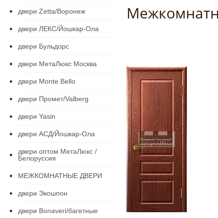
Межкомнатн
двери Zetta/Воронеж
двери ЛЕКС/Йошкар-Ола
двери Бульдорс
двери МетаЛюкс Москва
двери Monte Bello
двери Промет/Valberg
двери Yasin
двери АСД/Йошкар-Ола
двери оптом МетаЛюкс /
Белоруссия
МЕЖКОМНАТНЫЕ ДВЕРИ
двери Экошпон
двери Bonaveri/багетные