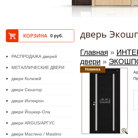
дверь Экош
КОРЗИНА
0
руб.
Главная
»
ИНТЕ
РАСПРОДАЖА дверей
двери
»
ЭКОШП
МЕТАЛЛИЧЕСКИЕ ДВЕРИ
Новинка
Ар
двери Колизей
Пр
двери Сенатор
двери Интекрон
двери Йошкар-Ола
двери ARGUS/АРГУС
двери Мастино / Mastino