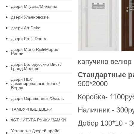
двери Milyana/Мильяна
двери Ульяновские
двери Art Deko
двери Profil Doors
двери Mario Rioli/Марио
Риоли
капучино в
двери Белорусские Вист /
Гранд Модерн
Стандартные р
двери ПВХ
900*2000
ламинированные Браво/
Верда
Коробка- 1100ру
двери Окрашенные/Эмаль
Наличник - 300р
ТАМБУРНЫЕ ДВЕРИ
ФУРНИТУРА РУЧКИ/ЗАМКИ
Добор 100*10 - 3
Установка Дверей прайс -