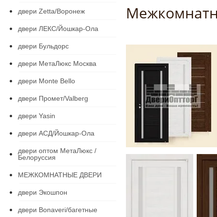
Межкомнат
двери Zetta/Воронеж
двери ЛЕКС/Йошкар-Ола
двери Бульдорс
двери МетаЛюкс Москва
двери Monte Bello
двери Промет/Valberg
двери Yasin
двери АСД/Йошкар-Ола
двери оптом МетаЛюкс /
Белоруссия
МЕЖКОМНАТНЫЕ ДВЕРИ
двери Экошпон
двери Bonaveri/багетные